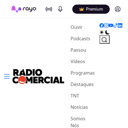
On Air
Podcasts
Log in
Premium
(current)
Ouvir
Podcasts
Passou
Vídeos
Programas
Destaques
TNT
Notícias
Somos
Nós