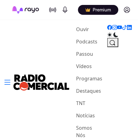
On Air
Podcasts
Log in
Premium
(current)
Ouvir
Podcasts
Passou
Vídeos
Programas
Destaques
TNT
Notícias
Somos
Nós