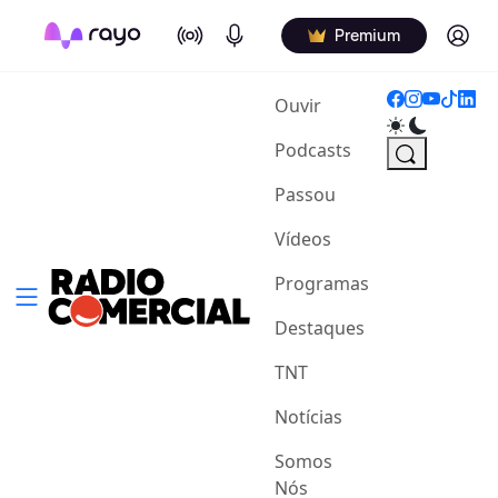
On Air
Podcasts
Log in
Premium
(current)
Ouvir
Podcasts
Passou
Vídeos
Programas
Destaques
TNT
Notícias
Somos
Nós