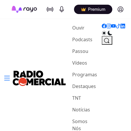
On Air
Podcasts
Log in
Premium
(current)
Ouvir
Podcasts
Passou
Vídeos
Programas
Destaques
TNT
Notícias
Somos
Nós