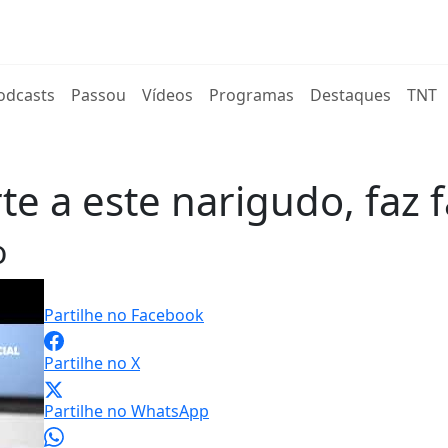
rent)
odcasts
Passou
Vídeos
Programas
Destaques
TNT
rte a este narigudo, faz 
o
Partilhe no Facebook
Partilhe no X
Partilhe no WhatsApp