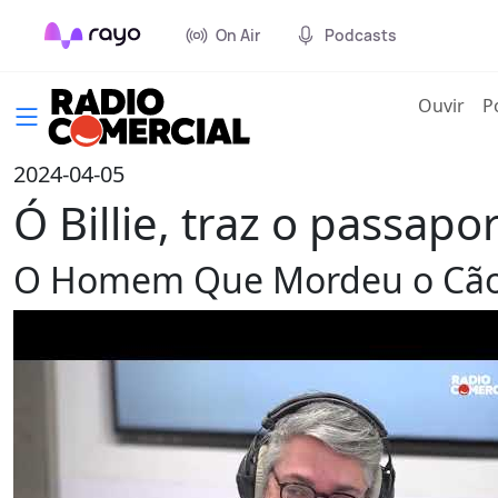
On Air
Podcasts
(cur
Ouvir
P
2024-04-05
Ó Billie, traz o passapo
O Homem Que Mordeu o Cã