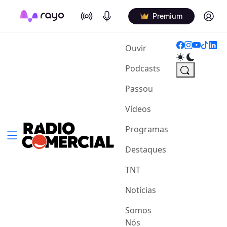
On Air
Podcasts
Log in
Premium
(current)
Ouvir
Podcasts
Passou
Vídeos
Programas
Destaques
TNT
Notícias
Somos
Nós