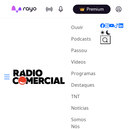
On Air
Podcasts
Log in
Premium
(current)
Ouvir
Podcasts
Passou
Vídeos
Programas
Destaques
TNT
Notícias
Somos
Nós