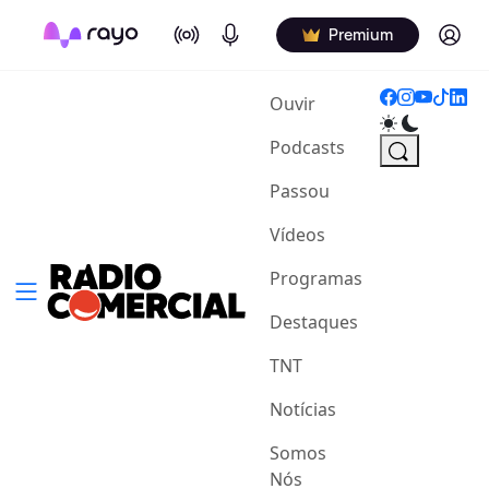
On Air
Podcasts
Log in
Premium
(current)
Ouvir
Podcasts
Passou
Vídeos
Programas
Destaques
TNT
Notícias
Somos
Nós