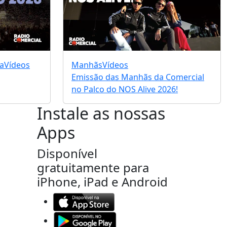
a
Vídeos
Manhãs
Vídeos
Emissão das Manhãs da Comercial
no Palco do NOS Alive 2026!
Instale as nossas
Apps
Disponível
gratuitamente para
iPhone, iPad e Android