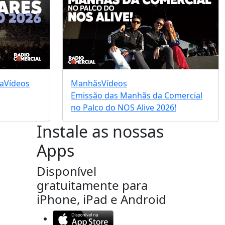
a
Vídeos
Manhãs
Vídeos
Emissão das Manhãs da Comercial
no Palco do NOS Alive 2026!
Instale as nossas
Apps
Disponível
gratuitamente para
iPhone, iPad e Android