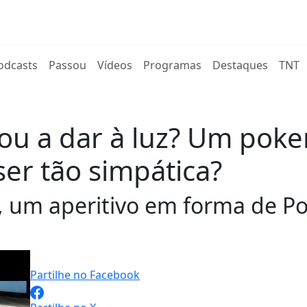
rent)
odcasts
Passou
Vídeos
Programas
Destaques
TNT
tou a dar à luz? Um po
ser tão simpática?
s, um aperitivo em forma de 
Partilhe no Facebook