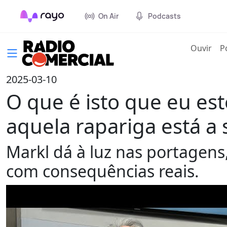
On Air
Podcasts
(cur
Ouvir
P
2025-03-10
O que é isto que eu es
aquela rapariga está a 
Markl dá à luz nas portagen
com consequências reais.