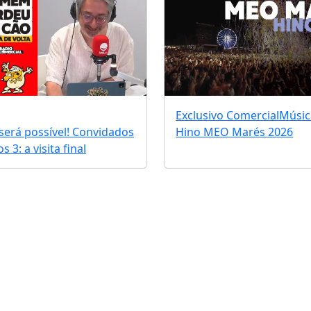
Exclusivo Comercial
Músic
erá possível! Convidados
Hino MEO Marés 2026
 3: a visita final