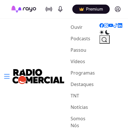
On Air
Podcasts
Log in
Premium
(current)
Ouvir
Podcasts
Passou
Vídeos
Programas
Destaques
TNT
Notícias
Somos
Nós