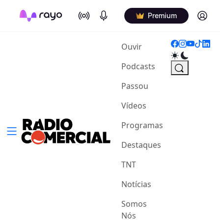
On Air
Podcasts
Log in
Premium
(current)
Ouvir
Podcasts
Passou
Vídeos
Programas
Destaques
TNT
Notícias
Somos
Nós