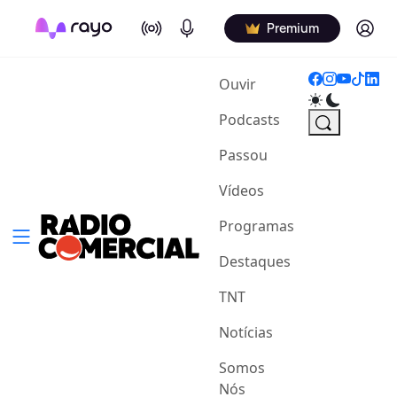
On Air
Podcasts
Log in
Premium
(current)
Ouvir
Podcasts
Passou
Vídeos
Programas
Destaques
TNT
Notícias
Somos
Nós