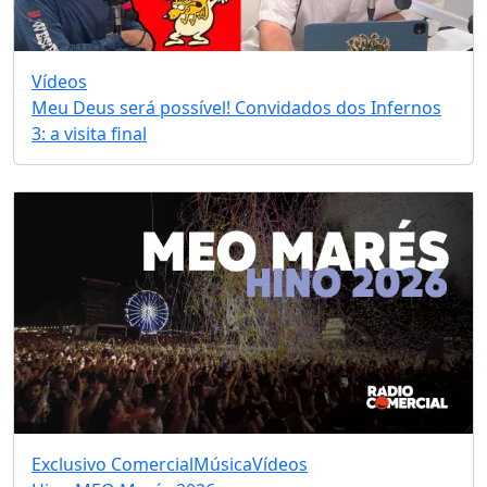
Vídeos
Meu Deus será possível! Convidados dos Infernos
3: a visita final
Exclusivo Comercial
Música
Vídeos