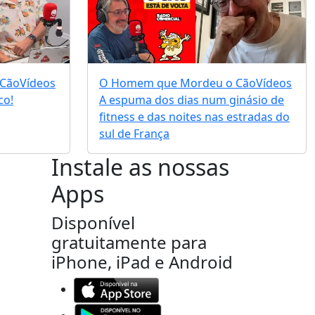
 Cão
Vídeos
O Homem que Mordeu o Cão
Vídeos
co!
A espuma dos dias num ginásio de
fitness e das noites nas estradas do
sul de França
Instale as nossas
Apps
Disponível
gratuitamente para
iPhone, iPad e Android