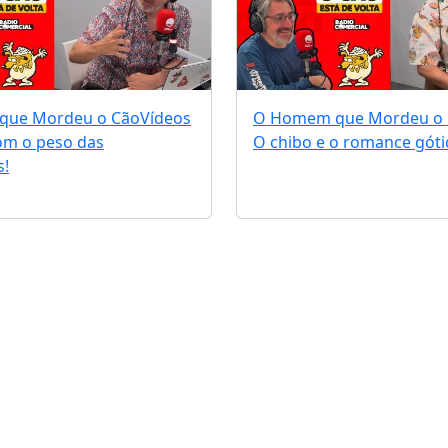
que Mordeu o Cão
Vídeos
O Homem que Mordeu o
om o peso das
O chibo e o romance góti
!