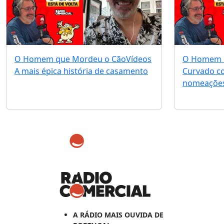
O Homem que Mordeu o Cão
Vídeos
O Homem 
A mais épica história de casamento
Curvado c
nomeações
A RÁDIO MAIS OUVIDA DE