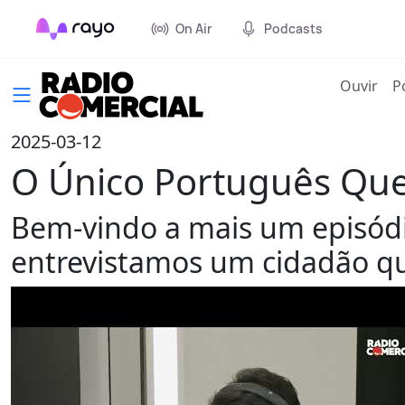
On Air
Podcasts
(cur
Ouvir
P
2025-03-12
O Único Português Qu
Bem-vindo a mais um episód
entrevistamos um cidadão qu