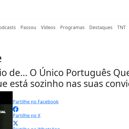
rent)
odcasts
Passou
Vídeos
Programas
Destaques
TNT
e
io de… O Único Português Qu
e está sozinho nas suas convi
Partilhe no Facebook
Partilhe no X