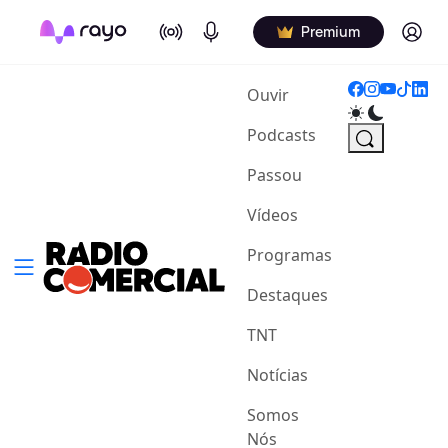
On Air
Podcasts
Log in
Premium
(current)
Ouvir
Podcasts
Passou
Vídeos
Programas
Destaques
TNT
Notícias
Somos
Nós