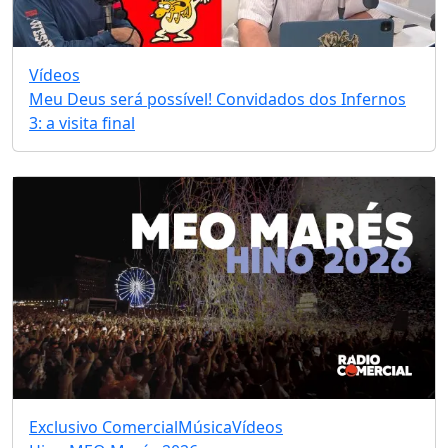
Vídeos
Meu Deus será possível! Convidados dos Infernos
3: a visita final
Exclusivo Comercial
Música
Vídeos