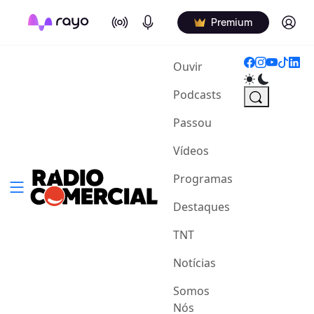
On Air
Podcasts
Log in
Premium
(current)
Ouvir
Podcasts
Passou
Vídeos
Programas
Destaques
TNT
Notícias
Somos
Nós