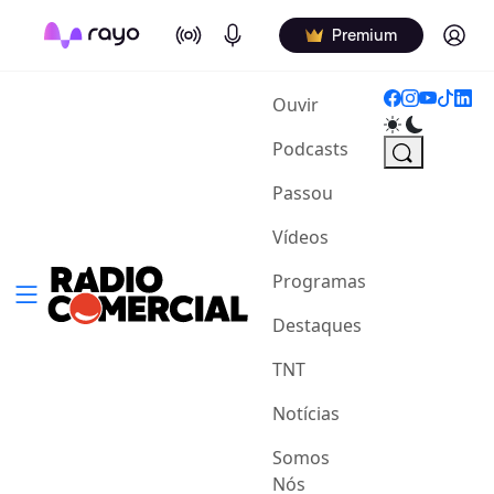
On Air
Podcasts
Log in
Premium
(current)
Ouvir
Podcasts
Passou
Vídeos
Programas
Destaques
TNT
Notícias
Somos
Nós