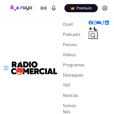
On Air
Podcasts
Log in
Premium
(current)
Ouvir
Podcasts
Passou
Vídeos
Programas
Destaques
TNT
Notícias
Somos
Nós