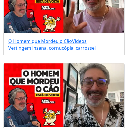
O Homem que Mordeu o Cão
Vídeos
Vertingem insana, cornucópia, carrossel