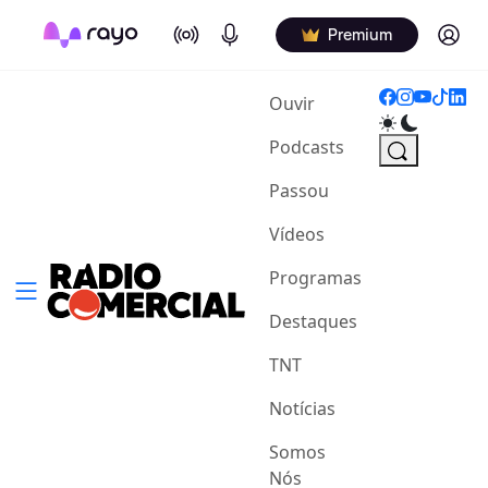
On Air
Podcasts
Log in
Premium
(current)
Ouvir
Podcasts
Passou
Vídeos
Programas
Destaques
TNT
Notícias
Somos
Nós