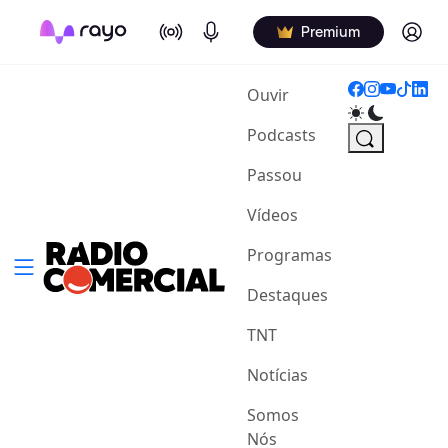
On Air
Podcasts
Log in
Premium
(current)
Ouvir
Podcasts
Passou
Vídeos
Programas
Destaques
TNT
Notícias
Somos
Nós