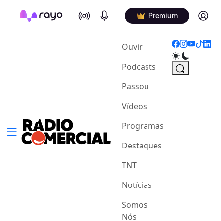
On Air
Podcasts
Log in
Premium
(current)
Ouvir
Podcasts
Passou
Vídeos
Programas
Destaques
TNT
Notícias
Somos
Nós