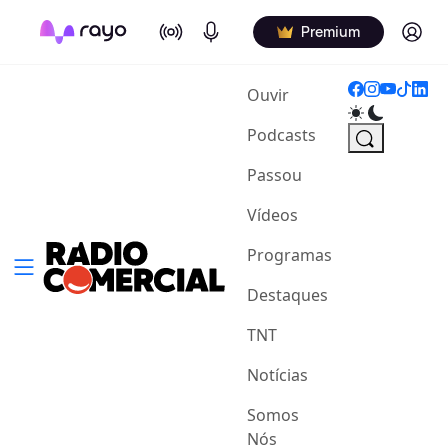
On Air
Podcasts
Log in
Premium
(current)
Ouvir
Podcasts
Passou
Vídeos
Programas
Destaques
TNT
Notícias
Somos
Nós