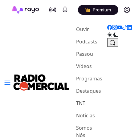
On Air
Podcasts
Log in
Premium
(current)
Ouvir
Podcasts
Passou
Vídeos
Programas
Destaques
TNT
Notícias
Somos
Nós