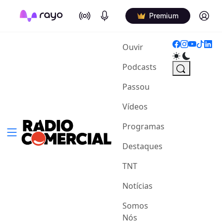
On Air
Podcasts
Log in
Premium
(current)
Ouvir
Podcasts
Passou
Vídeos
Programas
Destaques
TNT
Notícias
Somos
Nós