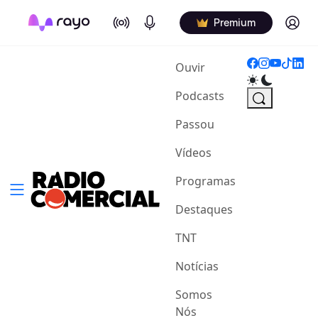
On Air
Podcasts
Log in
Premium
(current)
Ouvir
Podcasts
Passou
Vídeos
Programas
Destaques
TNT
Notícias
Somos
Nós