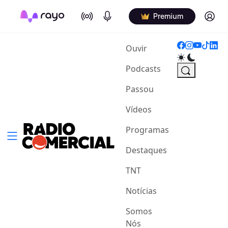
On Air
Podcasts
Log in
Premium
(current)
Ouvir
Podcasts
Passou
Vídeos
Programas
Destaques
TNT
Notícias
Somos
Nós