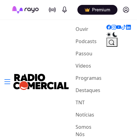
On Air
Podcasts
Log in
Premium
(current)
Ouvir
Podcasts
Passou
Vídeos
Programas
Destaques
TNT
Notícias
Somos
Nós