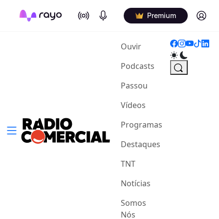
On Air
Podcasts
Log in
Premium
(current)
Ouvir
Podcasts
Passou
Vídeos
Programas
Destaques
TNT
Notícias
Somos
Nós