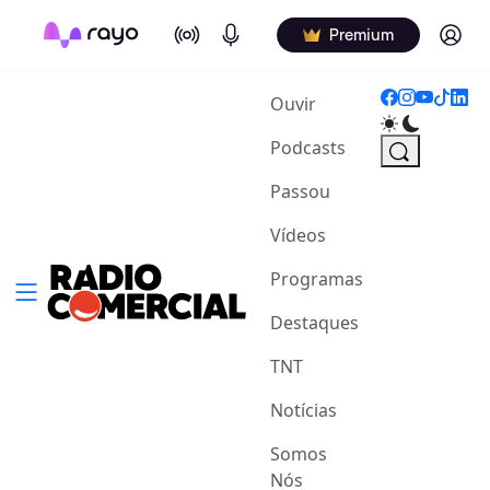
On Air
Podcasts
Log in
Premium
(current)
Ouvir
Podcasts
Passou
Vídeos
Programas
Destaques
TNT
Notícias
Somos
Nós