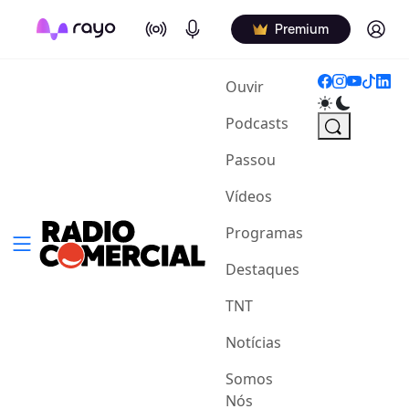
On Air
Podcasts
Log in
Premium
(current)
Ouvir
Podcasts
Passou
Vídeos
Programas
Destaques
TNT
Notícias
Somos
Nós