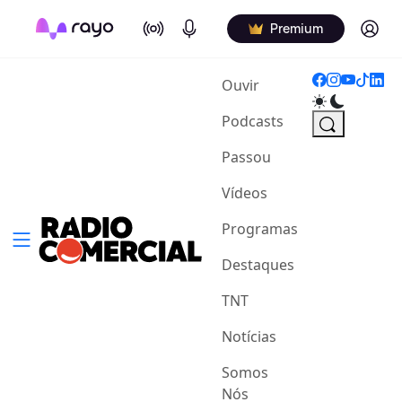
On Air
Podcasts
Log in
Premium
(current)
Ouvir
Podcasts
Passou
Vídeos
Programas
Destaques
TNT
Notícias
Somos
Nós