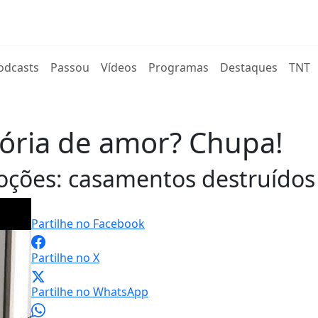
rent)
odcasts
Passou
Vídeos
Programas
Destaques
TNT
stória de amor? Chupa!
ões: casamentos destruídos e
Partilhe no Facebook
Partilhe no X
Partilhe no WhatsApp