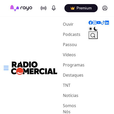
On Air
Podcasts
Log in
Premium
(current)
Ouvir
Podcasts
Passou
Vídeos
Programas
Destaques
TNT
Notícias
Somos
Nós