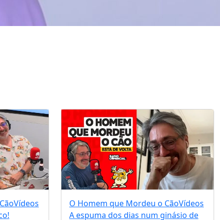
 Cão
Vídeos
O Homem que Mordeu o Cão
Vídeos
co!
A espuma dos dias num ginásio de