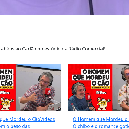
abéns ao Carlão no estúdio da Rádio Comercial!
que Mordeu o Cão
Vídeos
O Homem que Mordeu o
om o peso das
O chibo e o romance góti