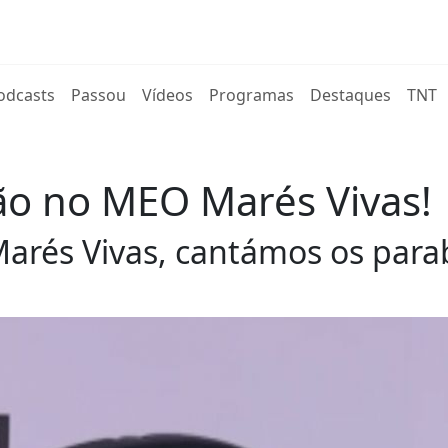
rent)
odcasts
Passou
Vídeos
Programas
Destaques
TNT
o no MEO Marés Vivas!
arés Vivas, cantámos os para