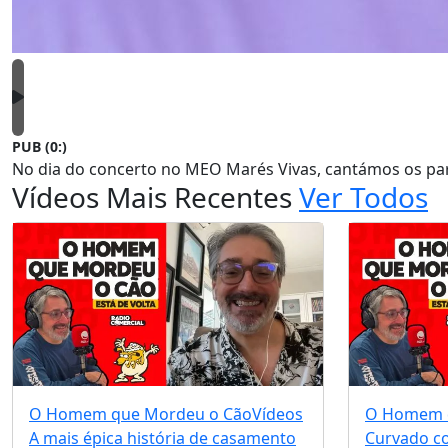
PUB (0:
)
No dia do concerto no MEO Marés Vivas, cantámos os par
Vídeos Mais Recentes
Ver Todos
O Homem que Mordeu o Cão
Vídeos
O Homem 
A mais épica história de casamento
Curvado c