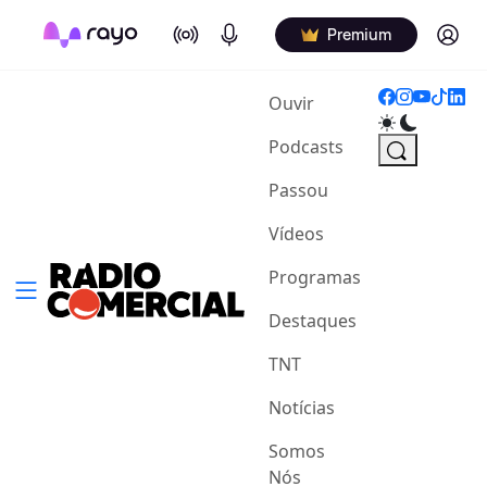
On Air
Podcasts
Log in
Premium
(current)
Ouvir
Podcasts
Passou
Vídeos
Programas
Destaques
TNT
Notícias
Somos
Nós