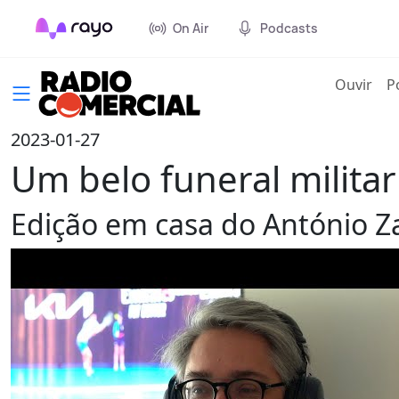
On Air
Podcasts
(cur
Ouvir
P
2023-01-27
Um belo funeral milita
Edição em casa do António 