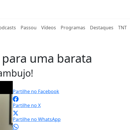
rent)
odcasts
Passou
Vídeos
Programas
Destaques
TNT
r para uma barata
Zambujo!
Partilhe no Facebook
Partilhe no X
Partilhe no WhatsApp