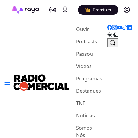
On Air
Podcasts
Log in
Premium
(current)
Ouvir
Podcasts
Passou
Vídeos
Programas
Destaques
TNT
Notícias
Somos
Nós