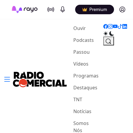
On Air
Podcasts
Log in
Premium
(current)
Ouvir
Podcasts
Passou
Vídeos
Programas
Destaques
TNT
Notícias
Somos
Nós