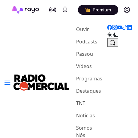
On Air
Podcasts
Log in
Premium
(current)
Ouvir
Podcasts
Passou
Vídeos
Programas
Destaques
TNT
Notícias
Somos
Nós