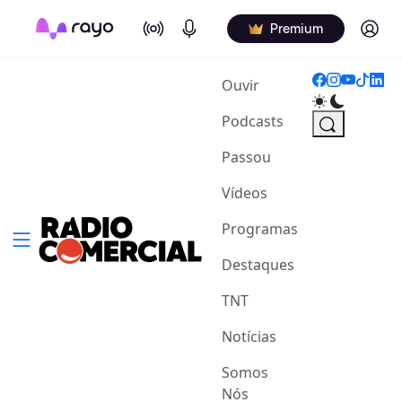
On Air
Podcasts
Log in
Premium
(current)
Ouvir
Podcasts
Passou
Vídeos
Programas
Destaques
TNT
Notícias
Somos
Nós