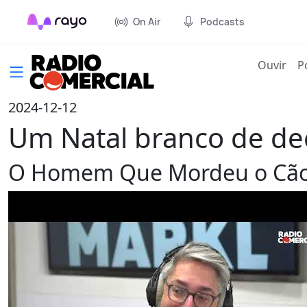
On Air
Podcasts
(cur
Ouvir
P
2024-12-12
Um Natal branco de dec
O Homem Que Mordeu o Cã