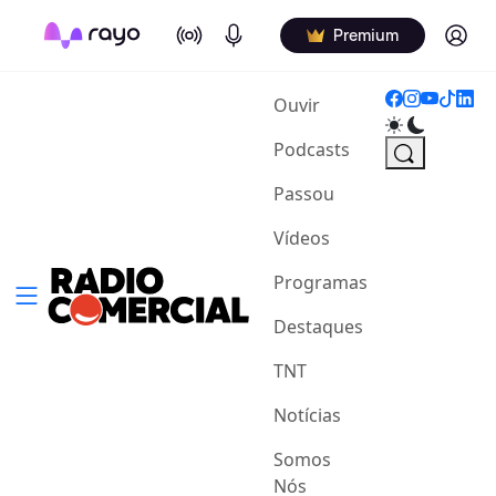
On Air
Podcasts
Log in
Premium
(current)
Ouvir
Podcasts
Passou
Vídeos
Programas
Destaques
TNT
Notícias
Somos
Nós