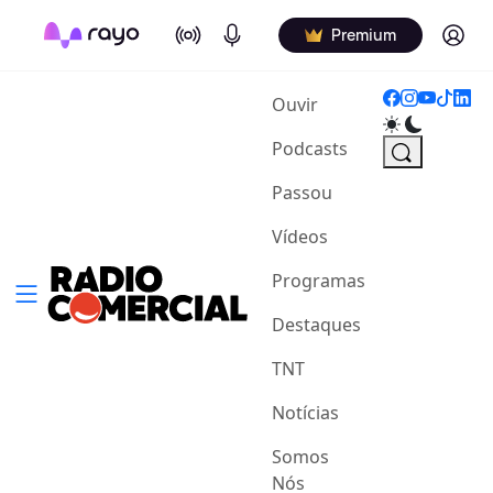
On Air
Podcasts
Log in
Premium
(current)
Ouvir
Podcasts
Passou
Vídeos
Programas
Destaques
TNT
Notícias
Somos
Nós