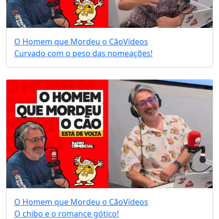
O Homem que Mordeu o Cão
Vídeos
Curvado com o peso das nomeações!
O Homem que Mordeu o Cão
Vídeos
O chibo e o romance gótico!