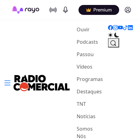
On Air
Podcasts
Log in
Premium
(current)
Ouvir
Podcasts
Passou
Vídeos
Programas
Destaques
TNT
Notícias
Somos
Nós