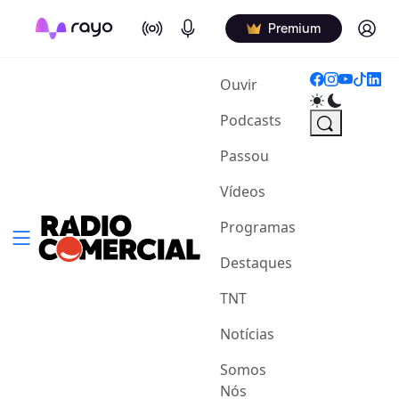
On Air
Podcasts
Log in
Premium
(current)
Ouvir
Podcasts
Passou
Vídeos
Programas
Destaques
TNT
Notícias
Somos
Nós