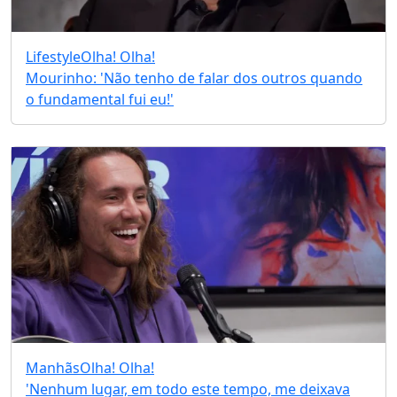
Lifestyle
Olha! Olha!
Mourinho: 'Não tenho de falar dos outros quando
o fundamental fui eu!'
Manhãs
Olha! Olha!
'Nenhum lugar, em todo este tempo, me deixava