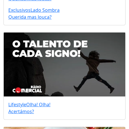
Exclusivos
Lado Sombra
Querida mas louca?
Lifestyle
Olha! Olha!
Acertámos?