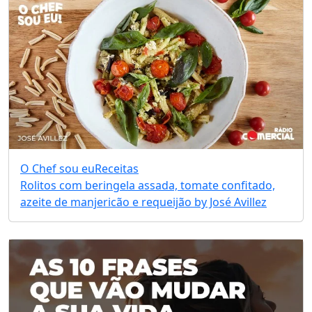
O Chef sou eu
Receitas
Rolitos com beringela assada, tomate confitado,
azeite de manjericão e requeijão by José Avillez