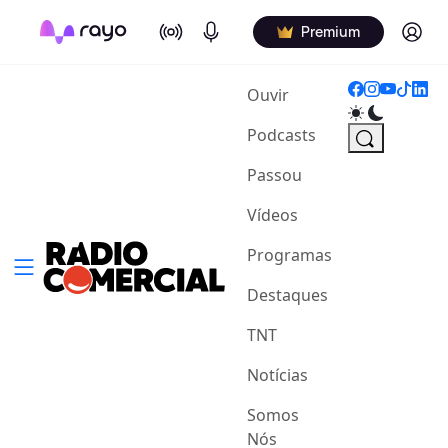
On Air
Podcasts
Log in
Premium
(current)
Ouvir
Podcasts
Passou
Vídeos
Programas
Destaques
TNT
Notícias
Somos
Nós