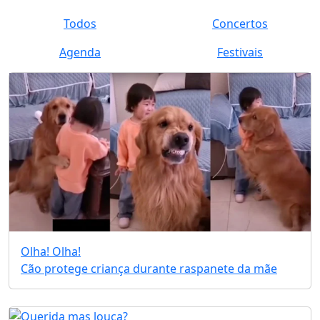
Todos
Concertos
Agenda
Festivais
Olha! Olha!
Cão protege criança durante raspanete da mãe