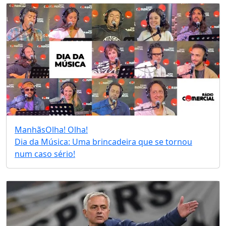
Manhãs
Olha! Olha!
Dia da Música: Uma brincadeira que se tornou
num caso sério!