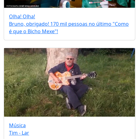
Olha! Olha!
Bruno, obrigado! 170 mil pessoas no último "Como
é que o Bicho Mexe"!
Música
Tim - Lar