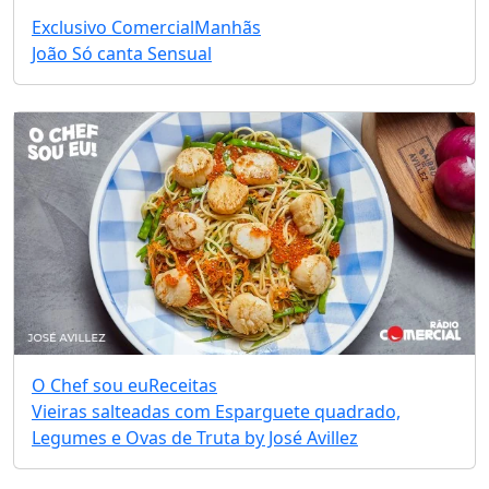
Exclusivo Comercial
Manhãs
João Só canta Sensual
O Chef sou eu
Receitas
Vieiras salteadas com Esparguete quadrado,
Legumes e Ovas de Truta by José Avillez