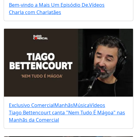
Bem-vindo a Mais Um Episódio De.
Vídeos
Charla com Charlatães
Exclusivo Comercial
Manhãs
Música
Vídeos
Tiago Bettencourt canta "Nem Tudo É Mágoa" nas
Manhãs da Comercial