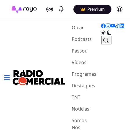
On Air
Podcasts
Log in
Premium
(current)
Ouvir
Podcasts
Passou
Vídeos
Programas
Destaques
TNT
Notícias
Somos
Nós