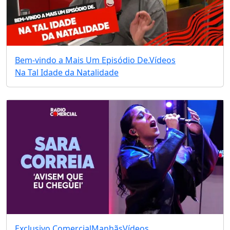
Bem-vindo a Mais Um Episódio De.
Vídeos
Na Tal Idade da Natalidade
Exclusivo Comercial
Manhãs
Vídeos