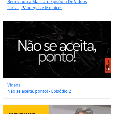
Bem-vindo a Mais Um Episódio De.
Vídeos
Farras, Pândegas e Moinices
Vídeos
Não se aceita, ponto! - Episódio 2