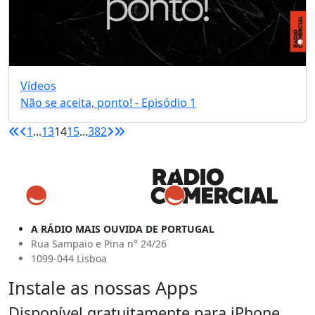
Vídeos
Não se aceita, ponto! - Episódio 1
1
...
13
14
15
...
382
A RÁDIO MAIS OUVIDA DE PORTUGAL
Rua Sampaio e Pina n° 24/26
1099-044 Lisboa
Instale as nossas Apps
Disponível gratuitamente para iPhone,