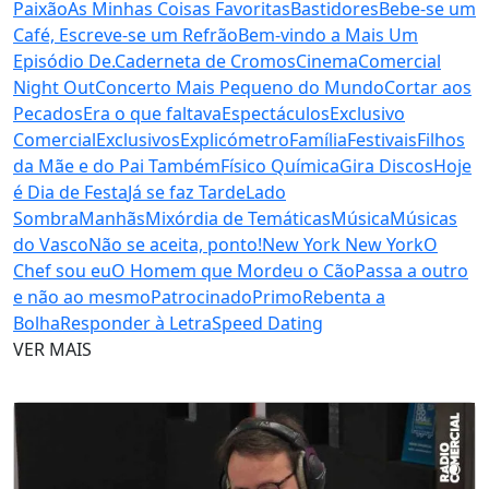
Paixão
As Minhas Coisas Favoritas
Bastidores
Bebe-se um
Café, Escreve-se um Refrão
Bem-vindo a Mais Um
Episódio De.
Caderneta de Cromos
Cinema
Comercial
Night Out
Concerto Mais Pequeno do Mundo
Cortar aos
Pecados
Era o que faltava
Espectáculos
Exclusivo
Comercial
Exclusivos
Explicómetro
Família
Festivais
Filhos
da Mãe e do Pai Também
Físico Química
Gira Discos
Hoje
é Dia de Festa
Já se faz Tarde
Lado
Sombra
Manhãs
Mixórdia de Temáticas
Música
Músicas
do Vasco
Não se aceita, ponto!
New York New York
O
Chef sou eu
O Homem que Mordeu o Cão
Passa a outro
e não ao mesmo
Patrocinado
Primo
Rebenta a
Bolha
Responder à Letra
Speed Dating
VER MAIS