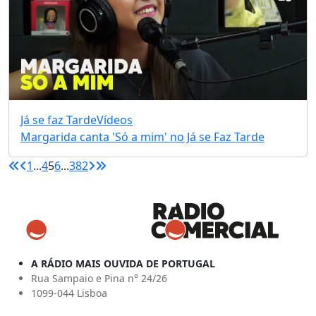
Já se faz Tarde
Vídeos
Margarida canta 'Só a mim' no Já se Faz Tarde
1
...
4
5
6
...
382
A RÁDIO MAIS OUVIDA DE PORTUGAL
Rua Sampaio e Pina n° 24/26
1099-044 Lisboa