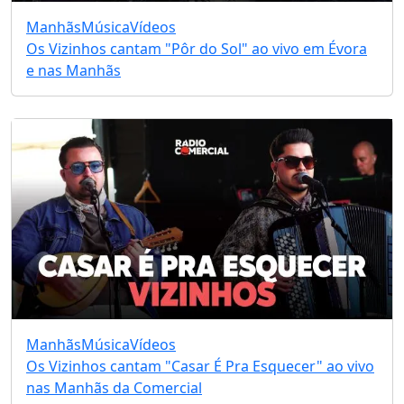
Manhãs
Música
Vídeos
Os Vizinhos cantam "Pôr do Sol" ao vivo em Évora
e nas Manhãs
Manhãs
Música
Vídeos
Os Vizinhos cantam "Casar É Pra Esquecer" ao vivo
nas Manhãs da Comercial