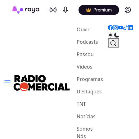
On Air
Podcasts
Log in
Premium
(current)
Ouvir
Podcasts
Passou
Vídeos
Programas
Destaques
TNT
Notícias
Somos
Nós