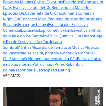
Paixão
As Minhas Coisas Favoritas
Bastidores
Bebe-se um
Café, Escreve-se um Refrão
Bem-vindo a Mais Um
Episódio De.
Caderneta de Cromos
Cinema
Comercial
Night Out
Concerto Mais Pequeno do Mundo
Cortar aos
Pecados
Era o que faltava
Espectáculos
Exclusivo
Comercial
Exclusivos
Explicómetro
Família
Festivais
Filhos
da Mãe e do Pai Também
Físico Química
Gira Discos
Hoje
é Dia de Festa
Já se faz Tarde
Lado
Sombra
Manhãs
Mixórdia de Temáticas
Música
Músicas
do Vasco
Não se aceita, ponto!
New York New York
O
Chef sou eu
O Homem que Mordeu o Cão
Passa a outro
e não ao mesmo
Patrocinado
Primo
Rebenta a
Bolha
Responder à Letra
Speed Dating
VER MAIS