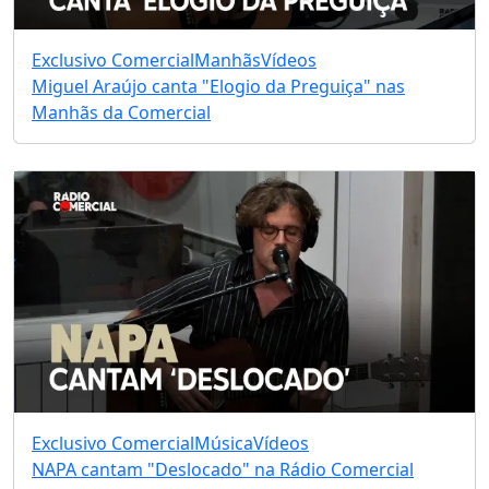
Exclusivo Comercial
Manhãs
Vídeos
Miguel Araújo canta "Elogio da Preguiça" nas
Manhãs da Comercial
Exclusivo Comercial
Música
Vídeos
NAPA cantam "Deslocado" na Rádio Comercial