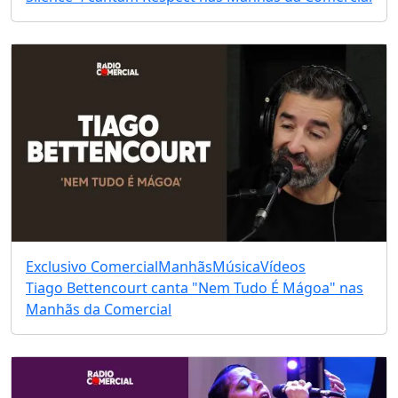
Exclusivo Comercial
Manhãs
Música
Vídeos
Tiago Bettencourt canta "Nem Tudo É Mágoa" nas
Manhãs da Comercial