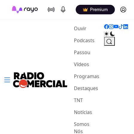
On Air
Podcasts
Log in
Premium
(current)
Ouvir
Podcasts
Passou
Vídeos
Programas
Destaques
TNT
Notícias
Somos
Nós