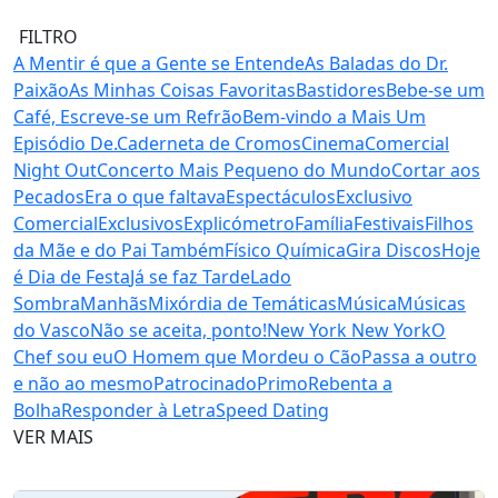
FILTRO
A Mentir é que a Gente se Entende
As Baladas do Dr.
Paixão
As Minhas Coisas Favoritas
Bastidores
Bebe-se um
Café, Escreve-se um Refrão
Bem-vindo a Mais Um
Episódio De.
Caderneta de Cromos
Cinema
Comercial
Night Out
Concerto Mais Pequeno do Mundo
Cortar aos
Pecados
Era o que faltava
Espectáculos
Exclusivo
Comercial
Exclusivos
Explicómetro
Família
Festivais
Filhos
da Mãe e do Pai Também
Físico Química
Gira Discos
Hoje
é Dia de Festa
Já se faz Tarde
Lado
Sombra
Manhãs
Mixórdia de Temáticas
Música
Músicas
do Vasco
Não se aceita, ponto!
New York New York
O
Chef sou eu
O Homem que Mordeu o Cão
Passa a outro
e não ao mesmo
Patrocinado
Primo
Rebenta a
Bolha
Responder à Letra
Speed Dating
VER MAIS