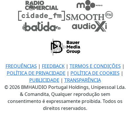
FREQUÊNCIAS
|
FEEDBACK
|
TERMOS E CONDIÇÕES
|
POLÍTICA DE PRIVACIDADE
|
POLÍTICA DE COOKIES
|
PUBLICIDADE
|
TRANSPARÊNCIA
© 2026 BMHAUDIO Portugal Holdings, Unipessoal Lda.
& Comandita, Qualquer reprodução sem
consentimento é expressamente proibida. Todos os
direitos reservados.