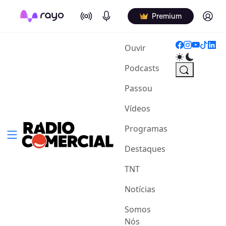
On Air
Podcasts
Log in
Premium
(current)
Ouvir
Podcasts
Passou
Vídeos
Programas
Destaques
TNT
Notícias
Somos
Nós